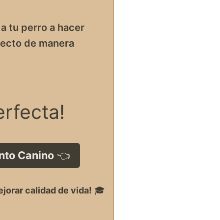
a tu perro a hacer
recto de manera
erfecta!
nto Canino
👈
jorar calidad de vida!
🎓