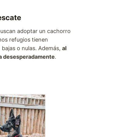
escate
buscan adoptar un cachorro
hos refugios tienen
n bajas o nulas. Además,
al
sita desesperadamente
.