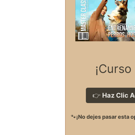
¡Curso 
👉
Haz Clic 
🐾
¡No dejes pasar esta o