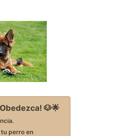
 Obedezca! 🐶🌟
ncia.
tu perro en