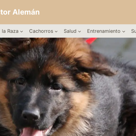
stor Alemán
 la Raza
Cachorros
Salud
Entrenamiento
S