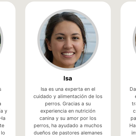
Isa
s
Isa es una experta en el
Da
cuidado y alimentación de los
a
perros. Gracias a su
t
ía y
experiencia en nutrición
c
 Ha
canina y su amor por los
pa
te
perros, ha ayudado a muchos
Ha
 lo
dueños de pastores alemanes
i